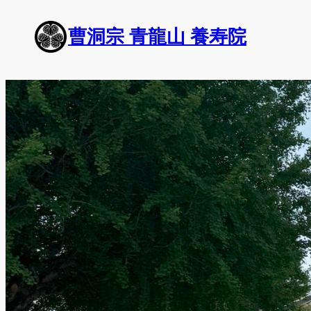
内
容
曹洞宗 青龍山 養寿院
を
ス
キ
ッ
プ